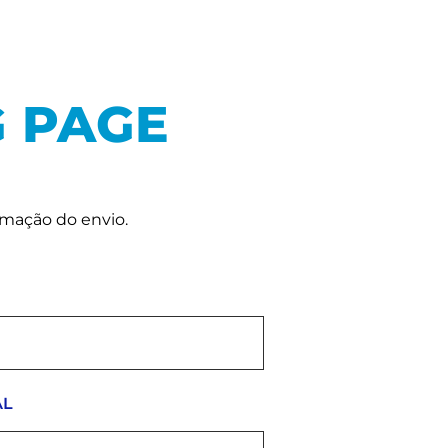
G PAGE
rmação do envio.
AL