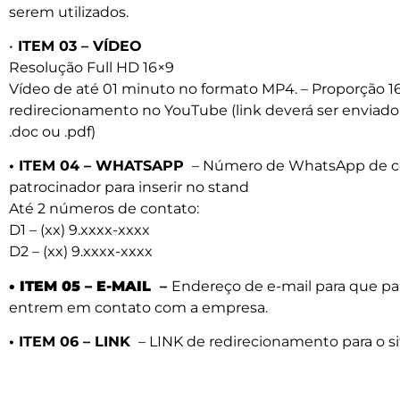
serem utilizados.
•
ITEM 03 – VÍDEO
Resolução Full HD 16×9
Vídeo de até 01 minuto no formato MP4. – Proporção 16
redirecionamento no YouTube (link deverá ser enviad
.doc ou .pdf)
• ITEM 04 – WHATSAPP
– Número de WhatsApp de c
patrocinador para inserir no stand
Até 2 números de contato:
D1 – (xx) 9.xxxx-xxxx
D2 – (xx) 9.xxxx-xxxx
• ITEM 05 – E-MAIL
–
Endereço de e-mail para que pa
entrem em contato com a empresa.
• ITEM 06 – LINK
– LINK de redirecionamento para o si